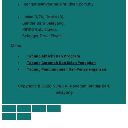
pengurusan@suraualraudhah.com.my
Jalan 3/7A, Dahlia (B),
Bandar Baru Selayang,
68100 Batu Caves,
Selangor Darul Ehsan
Menu
Tabung Aktiviti Dan Program
Tabung Ceramah Dan Kelas Pengajian
Tabung Pembangunan Dan Penyelengaraan
Copyright © 2026 Surau Al-Raudhah Bandar Baru
Selayang